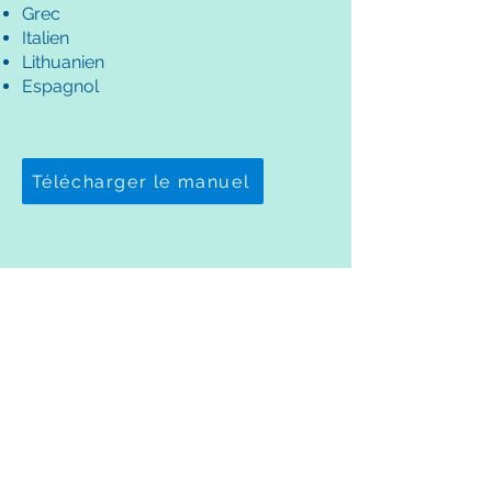
Grec
Italien
Lithuanien
Espagnol
Télécharger le manuel
Découvrez la vidéo du
projet YURI
WHAT IS YURI? (English Subs)